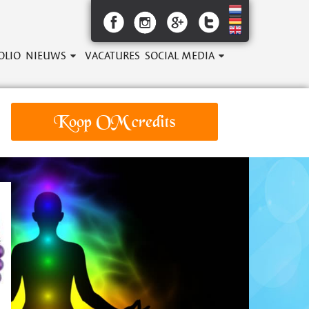
OLIO
NIEUWS
VACATURES
SOCIAL MEDIA
Koop OM credits