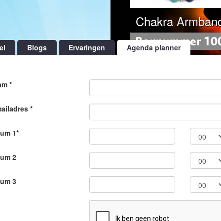
Chakra Armban
Boxnummer 10
el
Blogs
Ervaringen
Agenda planner
m *
ailadres *
um 1*
tum 2
tum 3