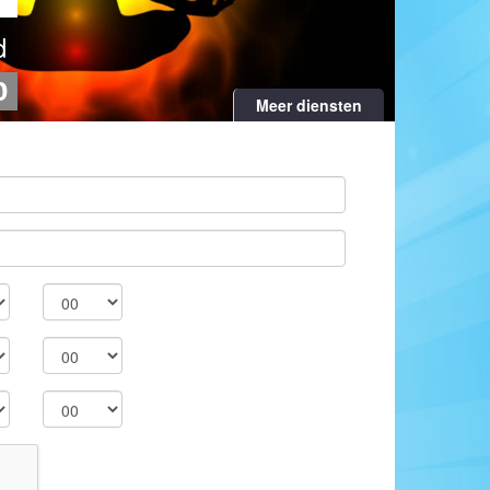
d
0
Meer diensten