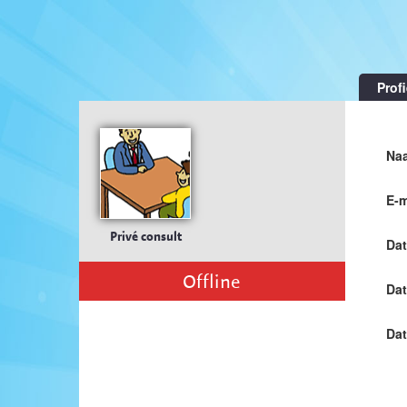
Profi
Naa
E-m
Privé consult
Dat
Offline
Da
Da