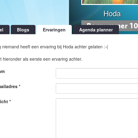
Hoda
Boxnummer 10
el
Blogs
Ervaringen
Agenda planner
 niemand heeft een ervaring bij Hoda achter gelaten :-(
t hieronder als eerste een ervaring achter.
am
ailadres *
icht *