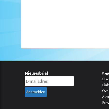
Nieuwsbrief
Pagi
Disc
Link
Ove
Adv
Priv