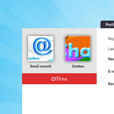
Profi
Nog
Laa
Na
Email consult
Chatten
E-m
Offline
Ber