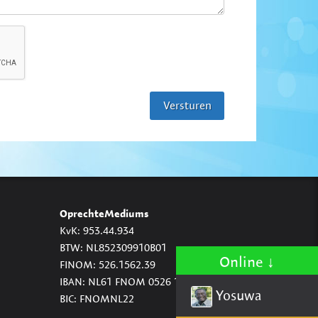
OprechteMediums
KvK: 953.44.934
BTW: NL852309910B01
Online
FINOM: 526.1562.39
IBAN: NL61 FNOM 0526 1562 39
Yosuwa
BIC: FNOMNL22