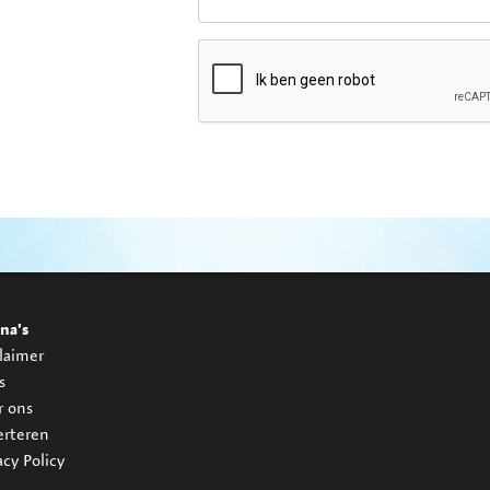
na's
laimer
s
r ons
erteren
acy Policy