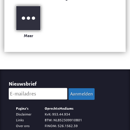
Meer
Nieuwsbrief
Pagina's
OprechteMediums
Disclaimer
KvK: 953.44.934
Links
BTW: NL852309910B01
Over ons
FINOM: 526.1562.39