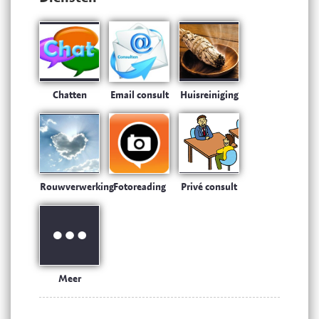
Chatten
Email consult
Huisreiniging
Rouwverwerking
Fotoreading
Privé consult
Meer