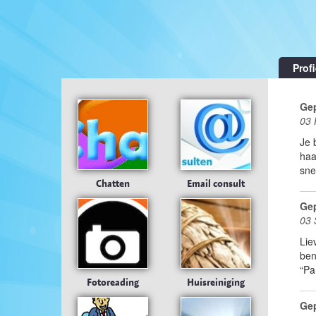
Profi
Gep
03 
Je 
haa
sne
Chatten
Email consult
Gep
03 
Lie
ben
“Pa
Fotoreading
Huisreiniging
Gep