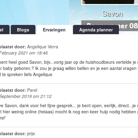
Savon
Boxnummer 08
el
Blogs
Ervaringen
Agenda planner
laatst door:
Angelique Verra
February 2021 om 18:46
bent heel goed Savon, bijv...vorig jaar op de huishoudbeurs vertelde j
r baby geboren.? Ik zou je graag willen bellen en je een aantal vragen wi
l te spreken liefs Angelique
laatst door:
Parel
September 2019 om 21:12
ve Savon, dank voor het fijne gesprek... je bent open, eerlijk, direct...je
t hier weinig online (helaas) mocht ik nog een keer hulp nodig hebben ga 
rel”
laatst door:
jetje