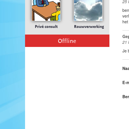
25 
ben
ver
het
Privé consult
Rouwverwerking
Gep
Offline
21 
Je 
Na
E-m
Ber