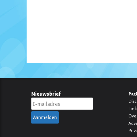
Nieuwsbrief
Pagi
Disc
Link
Ove
Adv
Priv