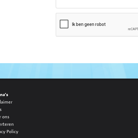
na's
laimer
s
r ons
erteren
acy Policy