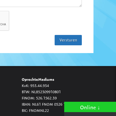
OprechteMediums
KvK: 953.44.934
BTW: NL852309910B01
FINOM: 526.1562.39
IBAN: NL61 FNOM 0526 1562 39
Online
BIC: FNOMNL22