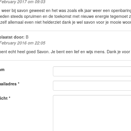
February 2017 om 09:03
 weer bij savon geweest en het was zoals elk jaar weer een openbaring 
leden steeds opruimen en de toekomst met nieuwe energie tegemoet zien
 zelf allemaal even niet helderziet dank je wel savon voor je mooie woo
laatst door:
B
February 2016 om 22:05
bent echt heel goed Savon. Je bent een lief en wijs mens. Dank je vo
am
ailadres *
icht *