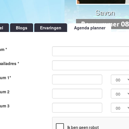
Savon
Boxnummer 08
el
Blogs
Ervaringen
Agenda planner
m *
ailadres *
um 1*
tum 2
tum 3