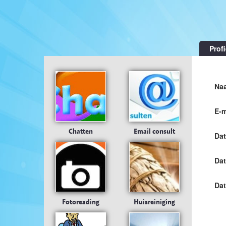
Profi
Naa
E-m
Chatten
Email consult
Dat
Da
Da
Fotoreading
Huisreiniging