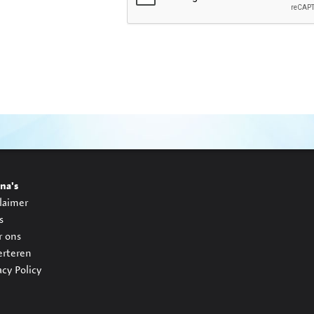
na's
laimer
s
r ons
erteren
acy Policy