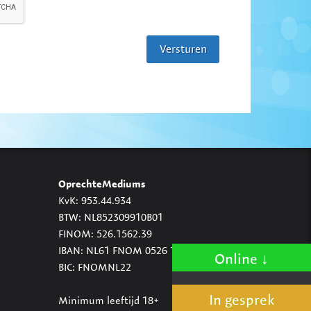
OprechteMediums
KvK: 953.44.934
BTW: NL852309910B01
FINOM: 526.1562.39
IBAN: NL61 FNOM 0526 1562 39
Online
BIC: FNOMNL22
In gesprek
Minimum leeftijd 18+